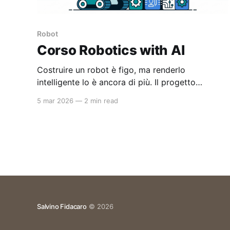
Robot
Corso Robotics with AI
Costruire un robot è figo, ma renderlo
intelligente lo è ancora di più. Il progetto
Robotics with AI è una raccolta di materiali, slide
5 mar 2026
—
2 min read
e codice pensata per le scuole superiori, per
imparare a integrare l'IA nell'hardware. Niente
giri di parole: solo tanta pratica, dai primi LED
fino agli algoritmi
Salvino Fidacaro
© 2026