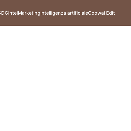
GDG
Intel
Marketing
Intelligenza artificiale
Goowai Edit