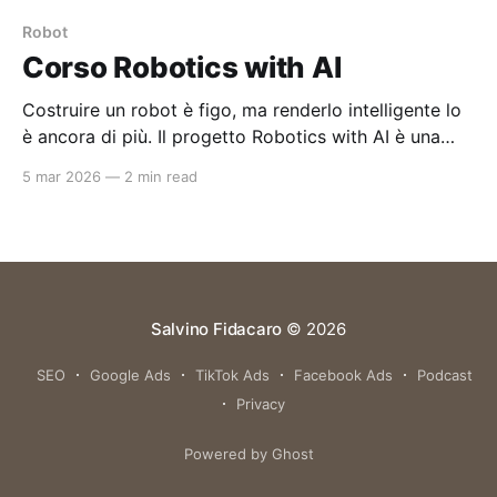
Robot
Corso Robotics with AI
Costruire un robot è figo, ma renderlo intelligente lo
è ancora di più. Il progetto Robotics with AI è una
raccolta di materiali, slide e codice pensata per le
5 mar 2026
—
2 min read
scuole superiori, per imparare a integrare l'IA
nell'hardware. Niente giri di parole: solo tanta pratica,
dai primi LED fino agli algoritmi
Salvino Fidacaro
© 2026
SEO
Google Ads
TikTok Ads
Facebook Ads
Podcast
Privacy
Powered by Ghost