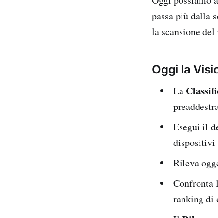
Oggi possiamo af
passa più dalla 
la scansione del
Oggi la Visi
Classif
La
preaddestra
Esegui il d
dispositivi
Rileva ogge
Confronta l
ranking di 