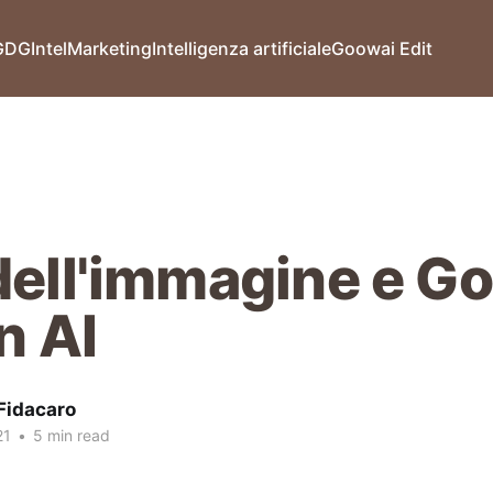
GDG
Intel
Marketing
Intelligenza artificiale
Goowai Edit
ell'immagine e G
n AI
Fidacaro
21
•
5 min read