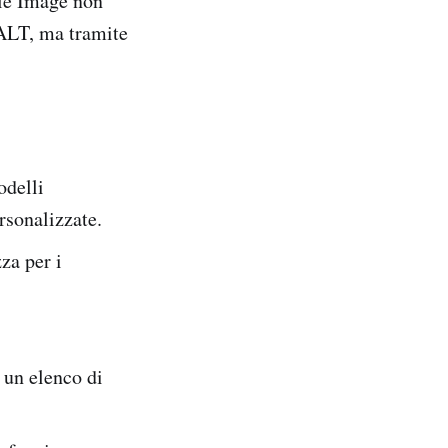
gle Image non
 ALT, ma tramite
odelli
ersonalizzate.
za per i
 un elenco di