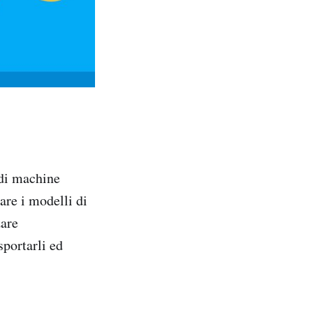
 di machine
are i modelli di
zare
sportarli ed