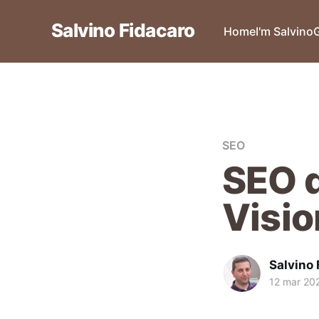
Salvino Fidacaro
Home
I'm Salvino
SEO
SEO d
Visio
Salvino 
12 mar 20