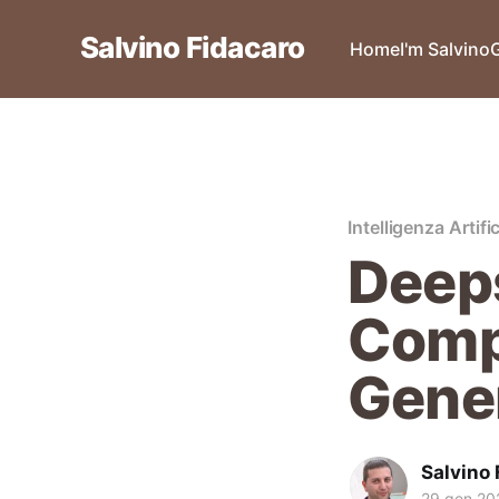
Salvino Fidacaro
Home
I'm Salvino
Intelligenza Artific
Deep
Comp
Gene
Salvino 
29 gen 20