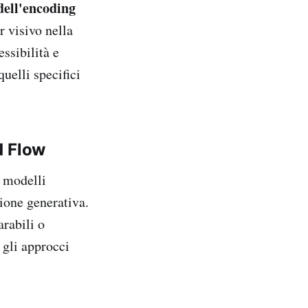
dell'encoding
er visivo nella
ssibilità e
uelli specifici
d Flow
i modelli
ione generativa.
rabili o
 gli approcci