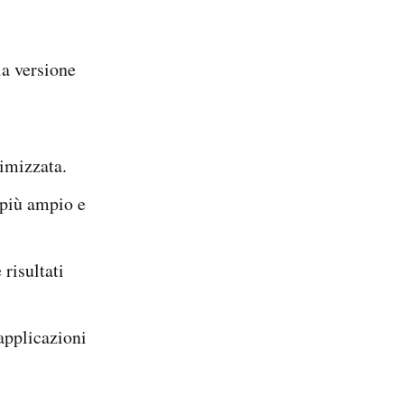
 la versione
timizzata.
 più ampio e
 risultati
applicazioni