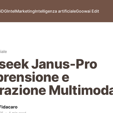
GDG
Intel
Marketing
Intelligenza artificiale
Goowai Edit
iale
seek Janus-Pro
rensione e
razione Multimod
Fidacaro
25
•
4 min read