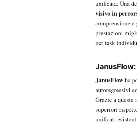
unificata. Una de
visivo in percors
comprensione e g
prestazioni migl
per task individu
JanusFlow: 
JanusFlow
ha po
autoregressivi c
Grazie a questa 
superiori rispett
unificati esisten