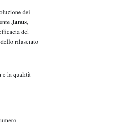
voluzione dei
Janus
dente
,
fficacia del
dello rilasciato
a e la qualità
 numero