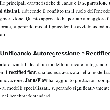
separazione 
lle principali caratteristiche di Janus è la
i distinti
, riducendo il conflitto tra il ruolo dell'encod
enerazione. Questo approccio ha portato a maggiore fle
iorate, superando modelli precedenti e avvicinandosi a q
ali.
Unificando Autoregressione e Rectifie
rtato avanti l'idea di un modello unificato, integrando 
rectified flow
on il
, una tecnica avanzata nella modellaz
JanusFlow
innovazione,
ha raggiunto prestazioni compa
o ai modelli specializzati, superando significativamente
ti nei benchmark standard.