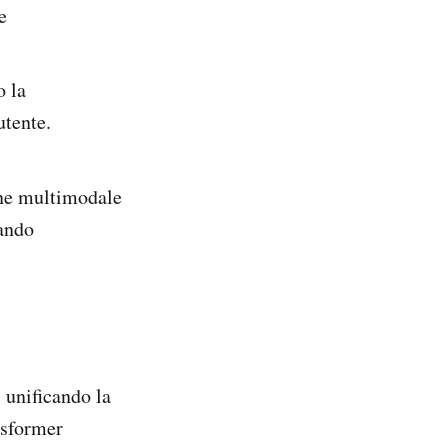
e
o la
utente.
one multimodale
rando
 unificando la
nsformer