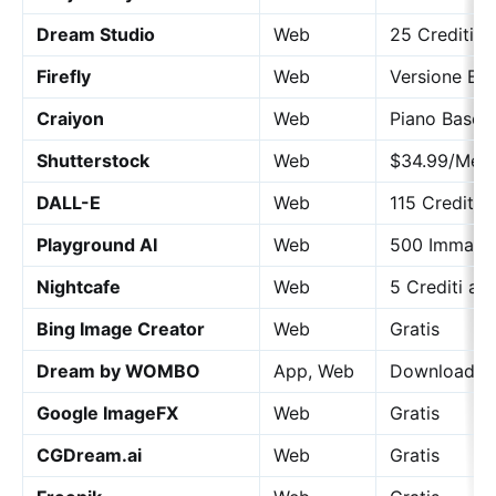
Dream Studio
Web
25 Crediti a
Firefly
Web
Versione Bet
Craiyon
Web
Piano Base:
Shutterstock
Web
$34.99/Mes
DALL-E
Web
115 Crediti 
Playground AI
Web
500 Immagini
Nightcafe
Web
5 Crediti al 
Bing Image Creator
Web
Gratis
Dream by WOMBO
App, Web
Download Gr
Google ImageFX
Web
Gratis
CGDream.ai
Web
Gratis