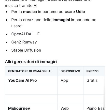
musica tramite AI
Per la
musica
impariamo ad usare
Udio
Per la creazione delle
immagini
impariamo ad
usare
:
OpenAI DALL-E
Gen2 Runway
Stable Diffusion
Altri generatori di immagini
GENERATORE DI IMMAGINI AI
DISPOSITIVO
PREZZO
YouCam AI Pro
App
Gratis
Midjourney
Web
Piano Base: