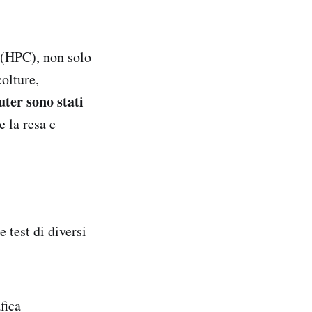
 (HPC), non solo
colture,
ter sono stati
 la resa e
 test di diversi
fica