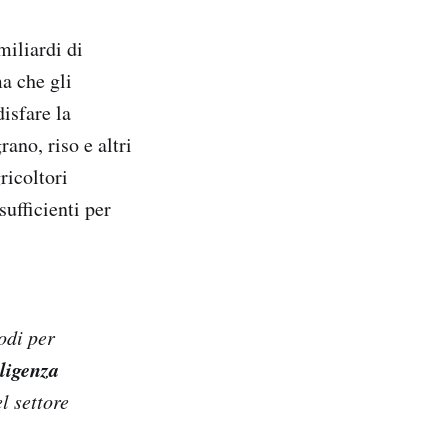
miliardi di
a che gli
isfare la
ano, riso e altri
ricoltori
ufficienti per
odi per
lligenza
l settore