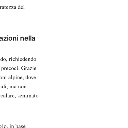
uratezza del
azioni nella
eddo, richiedendo
 precoci. Grazie
ioni alpine, dove
cidi, ma non
ercalare, seminato
gio, in base