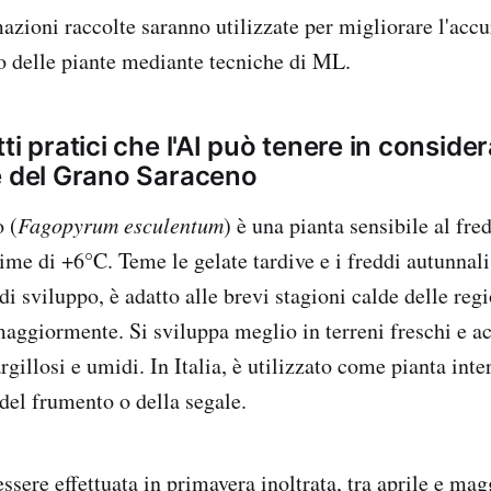
mazioni raccolte saranno utilizzate per migliorare l'acc
o delle piante mediante tecniche di ML.
ti pratici che l'AI può tenere in consider
e del Grano Saraceno
 (
Fagopyrum esculentum
) è una pianta sensibile al fr
me di +6°C. Teme le gelate tardive e i freddi autunnali
 di sviluppo, è adatto alle brevi stagioni calde delle reg
maggiormente. Si sviluppa meglio in terreni freschi e a
 argillosi e umidi. In Italia, è utilizzato come pianta int
 del frumento o della segale.
sere effettuata in primavera inoltrata, tra aprile e mag