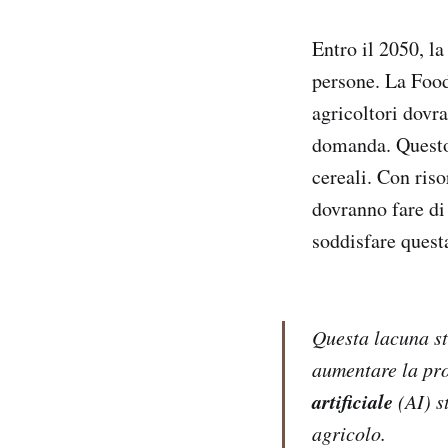
Entro il 2050, la
persone. La Food
agricoltori dovr
domanda. Questo s
cereali. Con riso
dovranno fare di 
soddisfare ques
Questa lacuna st
aumentare la prod
artificiale
(AI) s
agricolo.