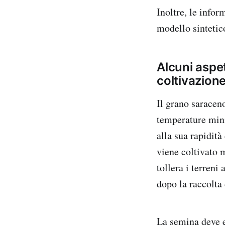
Inoltre, le infor
modello sintetic
Alcuni aspet
coltivazion
Il grano saraceno
temperature mini
alla sua rapidità
viene coltivato 
tollera i terreni
dopo la raccolta
La semina deve es