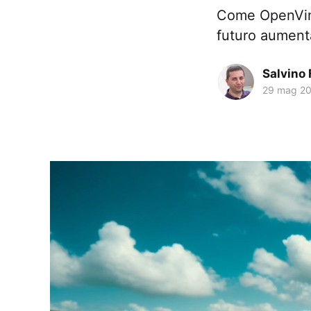
Come OpenVino 
futuro aumenta
Salvino 
29 mag 2