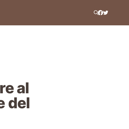
re al
e del