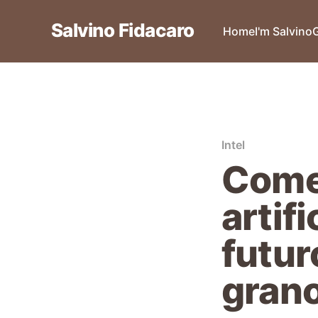
Salvino Fidacaro
Home
I'm Salvino
Intel
Come 
artif
futur
gran