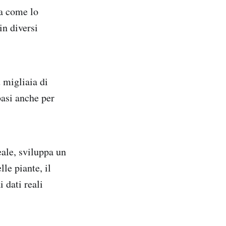
ca come lo
in diversi
u migliaia di
basi anche per
eale, sviluppa un
le piante, il
 dati reali